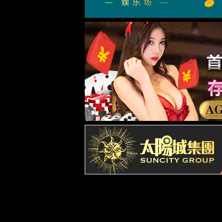
Product Na
LR-6339多
一乳液
LR-656多彩
漆乳液