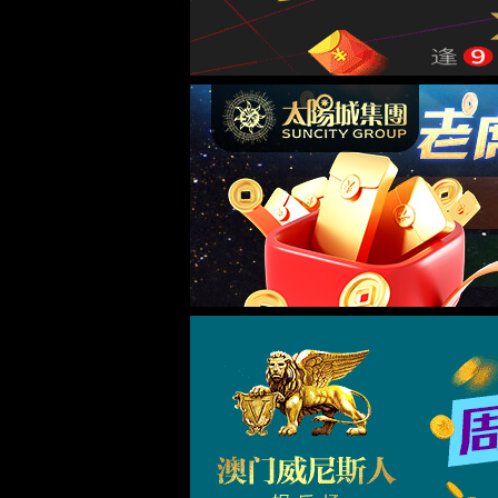
水性多
Products
Products