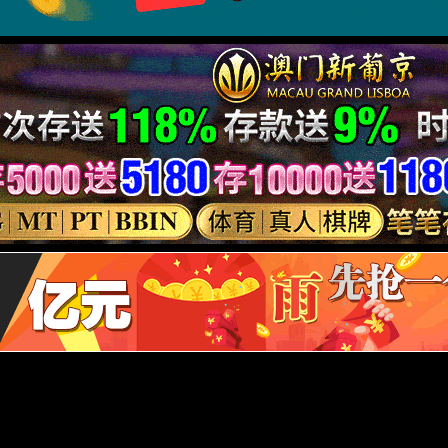
me
Main Purpose
Characteristic
Solid content（%）
优异的耐水性
与保护胶配伍性
好，不易后增稠
彩二合
水性多彩漆
内聚力强、造粒效
41±1
果好
优异的耐候性和抗
沾污性
纯丙乳液，优异的
耐黄变性能
基础
优异的抗渗色性能
水性多彩漆
48±1
优异的耐水性
内聚力强，彩点韧
性好
极佳的罐内通透性
卓越的耐水性